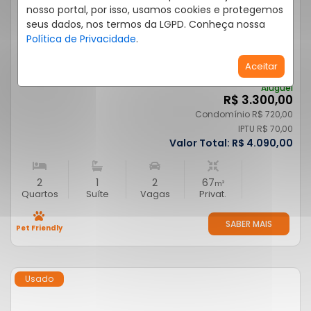
nosso portal, por isso, usamos cookies e protegemos
APARTAMENTO 2 QUARTOS BOM JARDIM 67M²
seus dados, nos termos da LGPD. Conheça nossa
AVENIDA EMÍLIO TREVISAN, 555, BOM JARDIM - SÃO JOSÉ
Política de Privacidade
.
DO RIO PRETO
/SP
SENSE RESIDENCE
Aceitar
Cód.:
P13536
Aluguel
R$ 3.300,00
Condomínio R$ 720,00
IPTU R$ 70,00
Valor Total:
R$ 4.090,00
2
1
2
67
m²
Quartos
Suíte
Vagas
Privat.
SABER MAIS
Pet Friendly
Usado