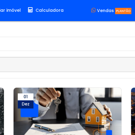
ar imóvel
Calculadora
Vendas
PLANTÃO
01
Dez