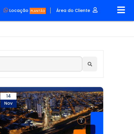
Locação
Área do Cliente
PLANTÃO
14
Nov