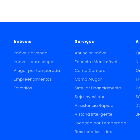
Imóveis
Serviços
A
Imóveis à venda
Anunciar Imóvel
Q
Imóveis para alugar
Encontre Meu Imóvel
N
Alugar por temporada
Como Comprar
O
Empreendimentos
Como Alugar
T
Favoritos
Simular Financiamento
C
Seja Investidor
Sã
Assistência Rápida
D
Vistoria Inteligente
B
Locação por Temporada
Rescisão Assistida