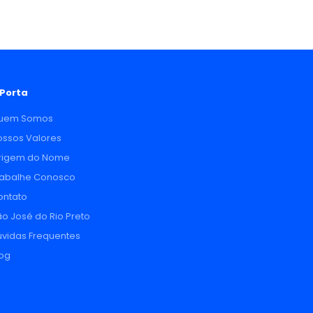
 Porta
uem Somos
ossos Valores
rigem do Nome
rabalhe Conosco
ontato
o José do Rio Preto
úvidas Frequentes
log