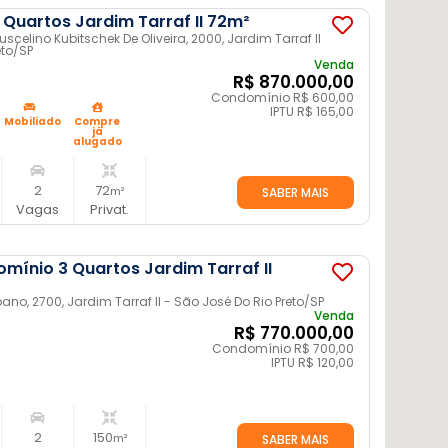
Quartos Jardim Tarraf II 72m²
scelino Kubitschek De Oliveira, 2000, Jardim Tarraf II
eto
/SP
Venda
R$ 870.000,00
Condomínio R$ 600,00
IPTU R$ 165,00
Mobiliado
Compre
já
alugado
2
72
m²
SABER MAIS
Vagas
Privat.
ínio 3 Quartos Jardim Tarraf II
ano, 2700, Jardim Tarraf II - São José Do Rio Preto
/SP
Venda
R$ 770.000,00
Condomínio R$ 700,00
IPTU R$ 120,00
2
150
m²
SABER MAIS