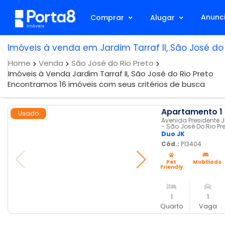
Anunci
Comprar
Alugar
Imóveis à venda em Jardim Tarraf II, São José do 
Home
Venda
São José do Rio Preto
Imóveis à Venda Jardim Tarraf II, São José do Rio Preto
Encontramos 16 imóveis com seus critérios de busca
Apartamento 1 
Usado
Avenida Presidente Ju
- São José Do Rio Pr
Duo JK
Cód.:
P13404
Pet
Mobiliado
Friendly
1
1
Quarto
Vaga