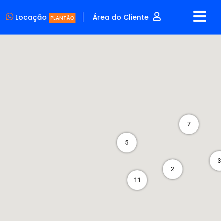
Locação
Área do Cliente
PLANTÃO
6
7
5
2
11