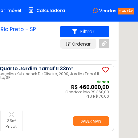
ar imóvel
Calculadora
Vendas
PLANTÃO
Rio Preto - SP
Filtrar
Ordenar
Quarto Jardim Tarraf II 33m²
scelino Kubitschek De Oliveira, 2000, Jardim Tarraf II
eto
/SP
Venda
R$ 460.000,00
Condomínio R$ 360,00
IPTU R$ 70,00
33
m²
SABER MAIS
Privat.