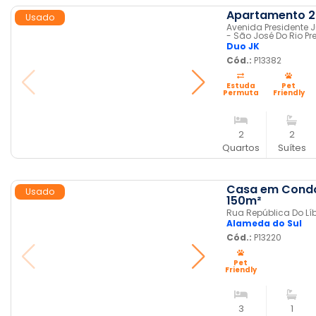
Apartamento 2 
Usado
Avenida Presidente Ju
- São José Do Rio Pr
Duo JK
Cód.:
P13382
Estuda
Pet
Permuta
Friendly
2
2
Quartos
Suítes
Casa em Condom
Usado
150m²
Rua República Do Líb
Alameda do Sul
Cód.:
P13220
Pet
Friendly
3
1