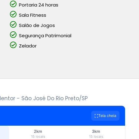
Portaria 24 horas
Sala Fitness
Salão de Jogos
Segurança Patrimonial
Zelador
entor - São José Do Rio Preto
/SP
Tela cheia
2km
3km
15 locais
15 locais