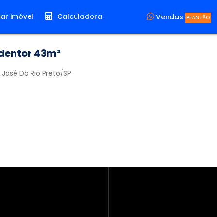
ar imóvel
Calculadora
Vendas
PLANTÃO
dentor 43m²
 José Do Rio Preto
/SP