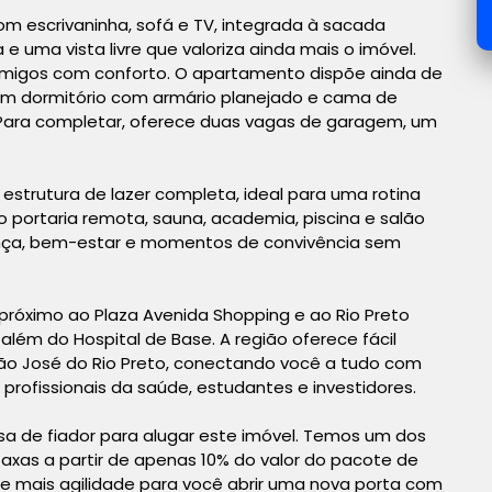
om escrivaninha, sofá e TV, integrada à sacada
 uma vista livre que valoriza ainda mais o imóvel.
 amigos com conforto. O apartamento dispõe ainda de
um dormitório com armário planejado e cama de
. Para completar, oferece duas vagas de garagem, um
strutura de lazer completa, ideal para uma rotina
ão portaria remota, sauna, academia, piscina e salão
nça, bem-estar e momentos de convivência sem
 próximo ao Plaza Avenida Shopping e ao Rio Preto
além do Hospital de Base. A região oferece fácil
São José do Rio Preto, conectando você a tudo com
profissionais da saúde, estudantes e investidores.
isa de fiador para alugar este imóvel. Temos um dos
axas a partir de apenas 10% do valor do pacote de
a e mais agilidade para você abrir uma nova porta com