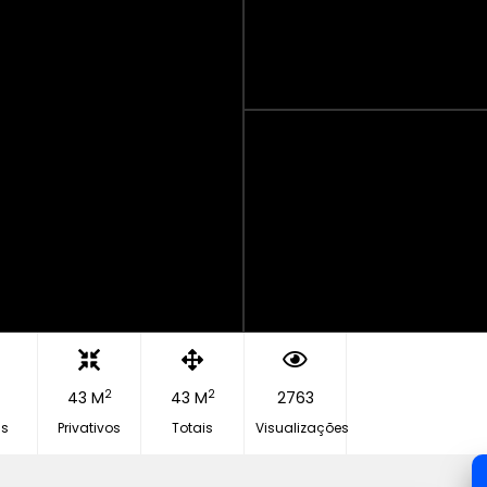
2
2
43 M
43 M
2763
s
Privativos
Totais
Visualizações