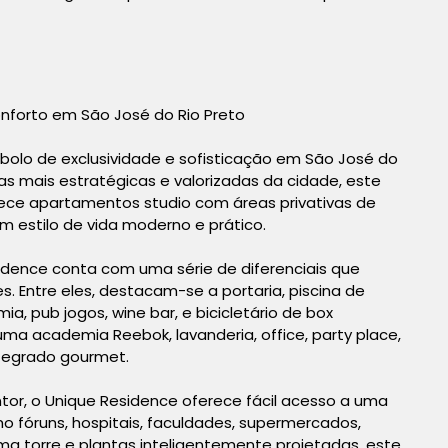
onforto em São José do Rio Preto
olo de exclusividade e sofisticação em São José do
das mais estratégicas e valorizadas da cidade, este
ce apartamentos studio com áreas privativas de
m estilo de vida moderno e prático.
sidence conta com uma série de diferenciais que
. Entre eles, destacam-se a portaria, piscina de
ia, pub jogos, wine bar, e bicicletário de box
a academia Reebok, lavanderia, office, party place,
ntegrado gourmet.
ntor, o Unique Residence oferece fácil acesso a uma
fóruns, hospitais, faculdades, supermercados,
a torre e plantas inteligentemente projetadas, este