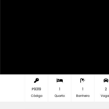
P9319
1
1
2
Código
Quarto
Banheiro
Vaga