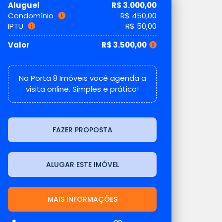
Aluguel
R$ 3.000,00
Condomínio
R$ 450,00
IPTU
R$ 50,00
Valor
R$ 3.500,00
Na Porta 8 Imóveis você agenda a
visita online. Simples e prático!
FAZER PROPOSTA
ALUGAR ESTE IMÓVEL
MAIS INFORMAÇÕES