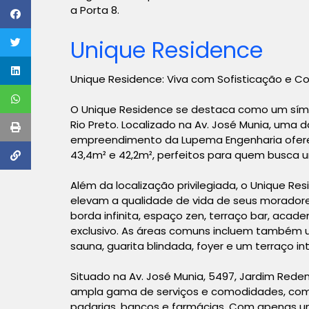
a Porta 8.
Unique Residence
Unique Residence: Viva com Sofisticação e C
O Unique Residence se destaca como um símb
Rio Preto. Localizado na Av. José Munia, uma 
empreendimento da Lupema Engenharia ofere
43,4m² e 42,2m², perfeitos para quem busca u
Além da localização privilegiada, o Unique Re
elevam a qualidade de vida de seus moradores
borda infinita, espaço zen, terraço bar, academ
exclusivo. As áreas comuns incluem também um
sauna, guarita blindada, foyer e um terraço i
Situado na Av. José Munia, 5497, Jardim Rede
ampla gama de serviços e comodidades, como 
padarias, bancos e farmácias. Com apenas um