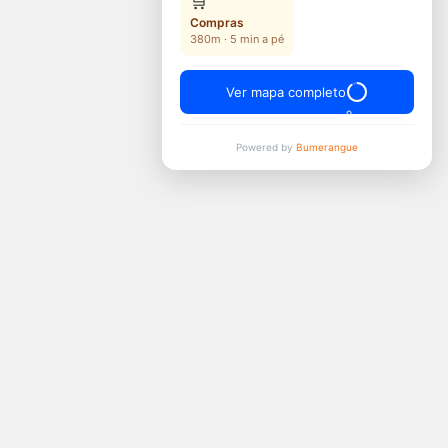
🛒
Compras
380m · 5 min a pé
Ver mapa completo
8
Powered by
Bumerangue