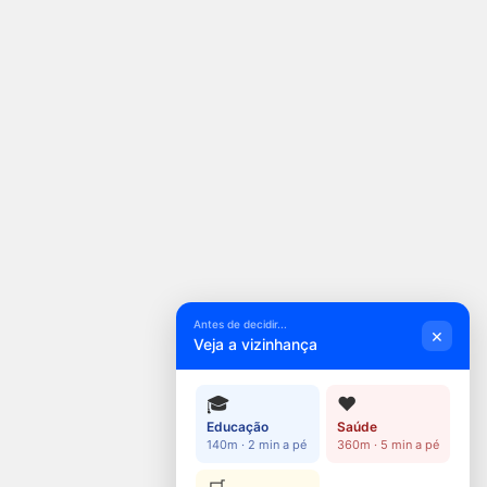
Antes de decidir...
×
Veja a vizinhança
🎓
❤️
Educação
Saúde
140m · 2 min a pé
360m · 5 min a pé