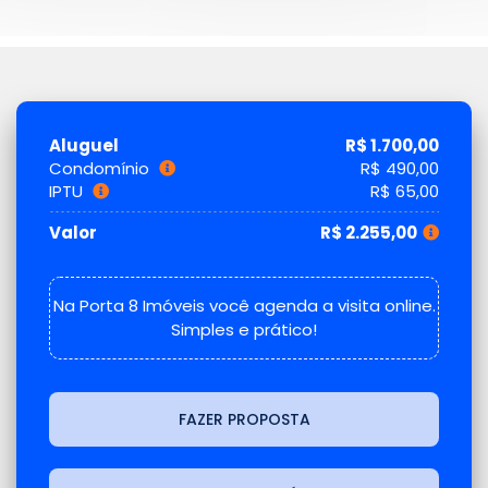
Aluguel
R$ 1.700,00
Condomínio
R$ 490,00
IPTU
R$ 65,00
Valor
R$ 2.255,00
Na Porta 8 Imóveis você agenda a visita online.
Simples e prático!
FAZER PROPOSTA