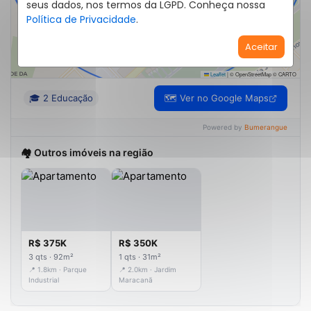
seus dados, nos termos da LGPD. Conheça nossa
Política de Privacidade
.
+
Aceitar
−
Leaflet
|
© OpenStreetMap © CARTO
Raio de 1km
🎓 2 Educação
🗺️ Ver no Google Maps
Powered by
Bumerangue
🏘️ Outros imóveis na região
R$ 375K
R$ 350K
3 qts · 92m²
1 qts · 31m²
📍 1.8km · Parque
📍 2.0km · Jardim
Industrial
Maracanã