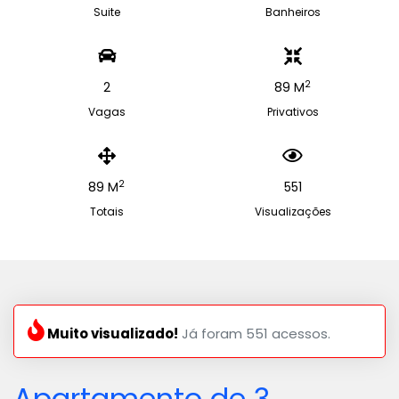
Suite
Banheiros
2
2
89 M
Vagas
Privativos
2
89 M
551
Totais
Visualizações
Muito visualizado!
Já foram 551 acessos.
Apartamento de 3