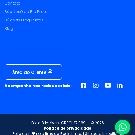
Contato
São José do Rio Preto
Dúvidas Frequentes
Blog
Área do Cliente
Acompanhe nas redes sociais:
Porta 8 Imóveis. CRECI 27.969-J © 2026
Política de privacidade
Feito com
pelo time da
RocketImob | Site para Imobiliária