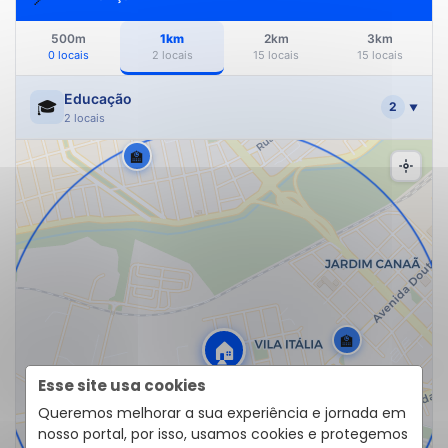
500m
1km
2km
3km
0 locais
2 locais
15 locais
15 locais
Educação
🎓
2
▼
2 locais
🏫
🏫
🏠
Esse site usa cookies
Queremos melhorar a sua experiência e jornada em
nosso portal, por isso, usamos cookies e protegemos