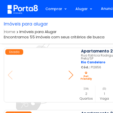
Anunci
Comprar
Alugar
Imóveis para alugar
Home
Imóveis para Alugar
Encontramos 55 imóveis com seus critérios de busca
Apartamento 2 
Usado
Rua Patrícia Rodrigue
Preto
/SP
Rio Candelaro
Cód.:
P12856
Pet
Friendly
2
1
Quartos
Vaga