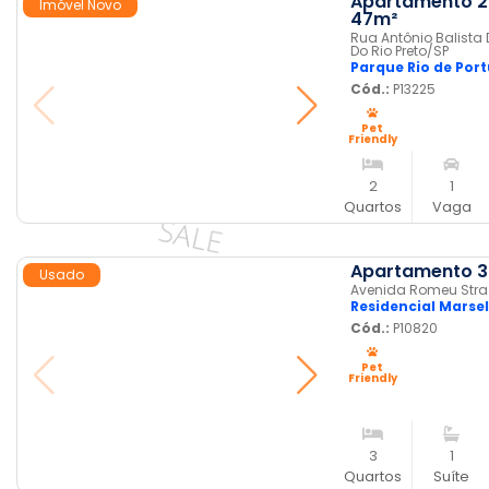
Apartamento 2 
Imóvel Novo
47m²
Rua Antônio Balista 
Do Rio Preto
/SP
Parque Rio de Por
Cód.:
P13225
Pet
Friendly
2
1
Quartos
Vaga
Apartamento 3 
Usado
Avenida Romeu Strazzi
Residencial Marse
Cód.:
P10820
Pet
Friendly
3
1
Quartos
Suíte