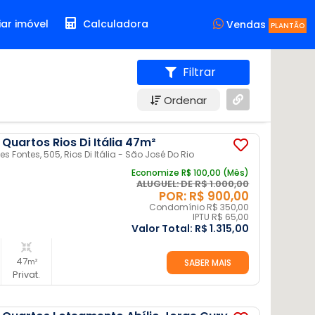
ar imóvel
Calculadora
Vendas
PLANTÃO
Filtrar
Ordenar
Quartos Rios Di Itália 47m²
s Fontes, 505, Rios Di Itália - São José Do Rio
Economize R$ 100,00 (Mês)
ALUGUEL: DE R$ 1.000,00
POR: R$ 900,00
Condomínio R$ 350,00
IPTU R$ 65,00
Valor Total:
R$ 1.315,00
47
m²
SABER MAIS
Privat.